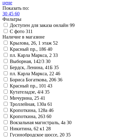
цене
Показать по:
30
45
60
Фильтры
Доступен для заказа онлайн
99
С фото
311
Наличие в магазине
Крылова, 26, 1 этаж
52
Красный пр., 186
40
пл. Карла Маркса, 2
33
Выборная, 142/3
30
Бердск, Ленина, 41Б
35
пл. Карла Маркса, 22
46
Бориса Богаткова, 206
36
Красный пр., 101
43
Кутателадзе, 4/4
35
Мичурина, 25
41
Троллейная, 130а
61
Кропоткина, 128а
46
Кропоткина, 263
60
Вокзальная магистраль, 4а
30
Никитина, 62 к1
28
Гусинобродское шоссе, 20
35