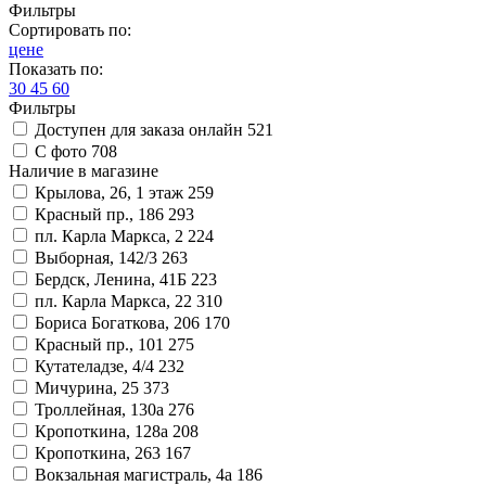
Фильтры
Сортировать по:
цене
Показать по:
30
45
60
Фильтры
Доступен для заказа онлайн
521
С фото
708
Наличие в магазине
Крылова, 26, 1 этаж
259
Красный пр., 186
293
пл. Карла Маркса, 2
224
Выборная, 142/3
263
Бердск, Ленина, 41Б
223
пл. Карла Маркса, 22
310
Бориса Богаткова, 206
170
Красный пр., 101
275
Кутателадзе, 4/4
232
Мичурина, 25
373
Троллейная, 130а
276
Кропоткина, 128а
208
Кропоткина, 263
167
Вокзальная магистраль, 4а
186