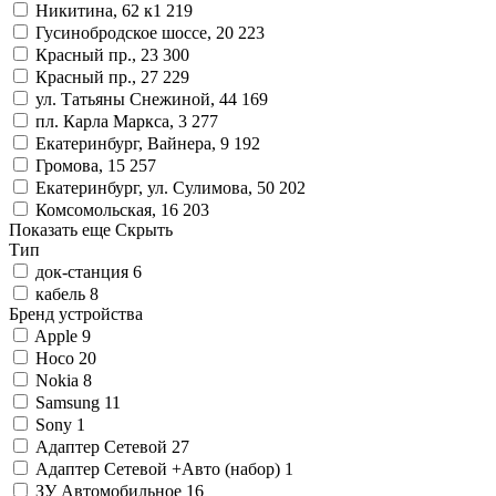
Никитина, 62 к1
219
Гусинобродское шоссе, 20
223
Красный пр., 23
300
Красный пр., 27
229
ул. Татьяны Снежиной, 44
169
пл. Карла Маркса, 3
277
Екатеринбург, Вайнера, 9
192
Громова, 15
257
Екатеринбург, ул. Сулимова, 50
202
Комсомольская, 16
203
Показать еще
Скрыть
Тип
док-станция
6
кабель
8
Бренд устройства
Apple
9
Hoco
20
Nokia
8
Samsung
11
Sony
1
Адаптер Сетевой
27
Адаптер Сетевой +Авто (набор)
1
ЗУ Автомобильное
16