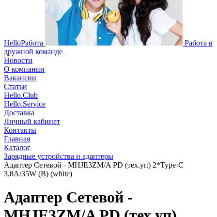
HelloРабота
Работа в
дружной команде
Новости
О компании
Вакансии
Статьи
Hello.Club
Hello.Service
Доставка
Личный кабинет
Контакты
Главная
Каталог
Зарядные устройства и адаптеры
Адаптер Сетевой - MHJE3ZM/A PD (тех.уп) 2*Type-C
3,8A/35W (B) (white)
Адаптер Сетевой -
MHJE3ZM/A PD (тех.уп)