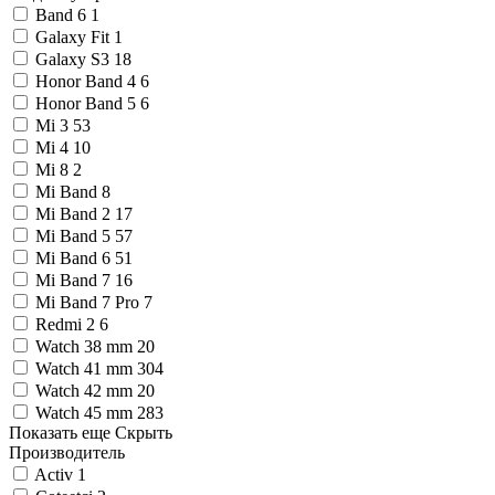
Band 6
1
Galaxy Fit
1
Galaxy S3
18
Honor Band 4
6
Honor Band 5
6
Mi 3
53
Mi 4
10
Mi 8
2
Mi Band
8
Mi Band 2
17
Mi Band 5
57
Mi Band 6
51
Mi Band 7
16
Mi Band 7 Pro
7
Redmi 2
6
Watch 38 mm
20
Watch 41 mm
304
Watch 42 mm
20
Watch 45 mm
283
Показать еще
Скрыть
Производитель
Activ
1