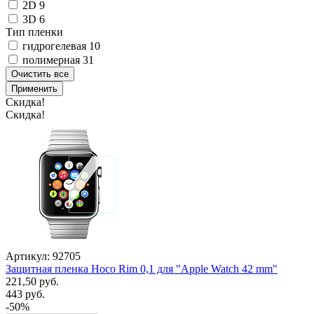
2D
9
3D
6
Тип пленки
гидрогелевая
10
полимерная
31
Очистить все
Применить
Скидка!
Скидка!
Артикул: 92705
Защитная пленка Hoco Rim 0,1 для "Apple Watch 42 mm"
221,50 руб.
443 руб.
-50%