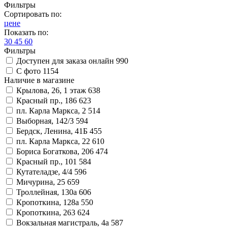
Фильтры
Сортировать по:
цене
Показать по:
30
45
60
Фильтры
Доступен для заказа онлайн
990
С фото
1154
Наличие в магазине
Крылова, 26, 1 этаж
638
Красный пр., 186
623
пл. Карла Маркса, 2
514
Выборная, 142/3
594
Бердск, Ленина, 41Б
455
пл. Карла Маркса, 22
610
Бориса Богаткова, 206
474
Красный пр., 101
584
Кутателадзе, 4/4
596
Мичурина, 25
659
Троллейная, 130а
606
Кропоткина, 128а
550
Кропоткина, 263
624
Вокзальная магистраль, 4а
587