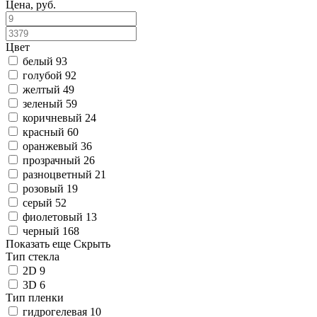
Цена, руб.
Цвет
белый
93
голубой
92
желтый
49
зеленый
59
коричневый
24
красный
60
оранжевый
36
прозрачный
26
разноцветный
21
розовый
19
серый
52
фиолетовый
13
черный
168
Показать еще
Скрыть
Тип стекла
2D
9
3D
6
Тип пленки
гидрогелевая
10