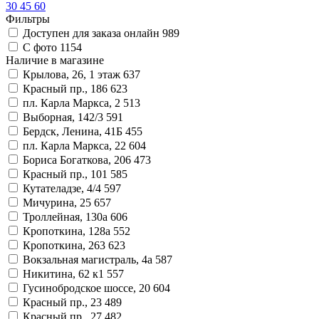
30
45
60
Фильтры
Доступен для заказа онлайн
989
С фото
1154
Наличие в магазине
Крылова, 26, 1 этаж
637
Красный пр., 186
623
пл. Карла Маркса, 2
513
Выборная, 142/3
591
Бердск, Ленина, 41Б
455
пл. Карла Маркса, 22
604
Бориса Богаткова, 206
473
Красный пр., 101
585
Кутателадзе, 4/4
597
Мичурина, 25
657
Троллейная, 130а
606
Кропоткина, 128а
552
Кропоткина, 263
623
Вокзальная магистраль, 4а
587
Никитина, 62 к1
557
Гусинобродское шоссе, 20
604
Красный пр., 23
489
Красный пр., 27
482