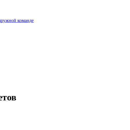
 дружной команде
етов