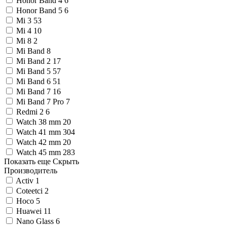
Honor Band 4
6
Honor Band 5
6
Mi 3
53
Mi 4
10
Mi 8
2
Mi Band
8
Mi Band 2
17
Mi Band 5
57
Mi Band 6
51
Mi Band 7
16
Mi Band 7 Pro
7
Redmi 2
6
Watch 38 mm
20
Watch 41 mm
304
Watch 42 mm
20
Watch 45 mm
283
Показать еще
Скрыть
Производитель
Activ
1
Coteetci
2
Hoco
5
Huawei
11
Nano Glass
6