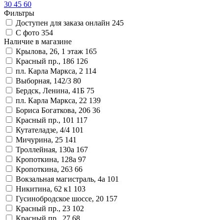
30
45
60
Фильтры
Доступен для заказа онлайн
245
С фото
354
Наличие в магазине
Крылова, 26, 1 этаж
165
Красный пр., 186
126
пл. Карла Маркса, 2
114
Выборная, 142/3
80
Бердск, Ленина, 41Б
75
пл. Карла Маркса, 22
139
Бориса Богаткова, 206
36
Красный пр., 101
117
Кутателадзе, 4/4
101
Мичурина, 25
141
Троллейная, 130а
167
Кропоткина, 128а
97
Кропоткина, 263
66
Вокзальная магистраль, 4а
101
Никитина, 62 к1
103
Гусинобродское шоссе, 20
157
Красный пр., 23
102
Красный пр., 27
68