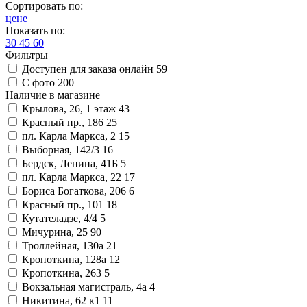
Сортировать по:
цене
Показать по:
30
45
60
Фильтры
Доступен для заказа онлайн
59
С фото
200
Наличие в магазине
Крылова, 26, 1 этаж
43
Красный пр., 186
25
пл. Карла Маркса, 2
15
Выборная, 142/3
16
Бердск, Ленина, 41Б
5
пл. Карла Маркса, 22
17
Бориса Богаткова, 206
6
Красный пр., 101
18
Кутателадзе, 4/4
5
Мичурина, 25
90
Троллейная, 130а
21
Кропоткина, 128а
12
Кропоткина, 263
5
Вокзальная магистраль, 4а
4
Никитина, 62 к1
11