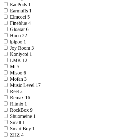
EaePods
1
Earmuffs
1
Elmcoei
5
Fineblue
4
Glossar
6
Hoco
22
ipipoo
1
Joy Room
3
Koniycoi
1
LMK
12
Mi
5
Misoo
6
Mofan
3
Music Level
17
Reet
2
Remax
16
Ritmix
1
RockBox
9
Shuomeine
1
Small
1
Smart Buy
1
ZHZ
4