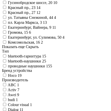
Гусинобродское шоссе, 20
10
Красный пр., 23
14
Красный пр., 27
12
ул. Татьяны Снежиной, 44
4
пл. Карла Маркса, 3
13
Екатеринбург, Вайнера, 9
11
Громова, 15
6
Екатеринбург, ул. Сулимова, 50
4
Комсомольская, 16
2
Показать еще
Скрыть
Тип
bluetooth-гарнитура
15
bluetooth-наушники
25
проводные наушники
155
Бренд устройства
Hoco
19
Производитель
ABC
1
Activ
7
Awei
9
budi
1
Colour visual
1
Dialog
11