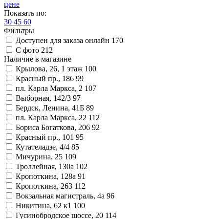
цене
Показать по:
30
45
60
Фильтры
Доступен для заказа онлайн
170
С фото
212
Наличие в магазине
Крылова, 26, 1 этаж
100
Красный пр., 186
99
пл. Карла Маркса, 2
107
Выборная, 142/3
97
Бердск, Ленина, 41Б
89
пл. Карла Маркса, 22
112
Бориса Богаткова, 206
92
Красный пр., 101
95
Кутателадзе, 4/4
85
Мичурина, 25
109
Троллейная, 130а
102
Кропоткина, 128а
91
Кропоткина, 263
112
Вокзальная магистраль, 4а
96
Никитина, 62 к1
100
Гусинобродское шоссе, 20
114