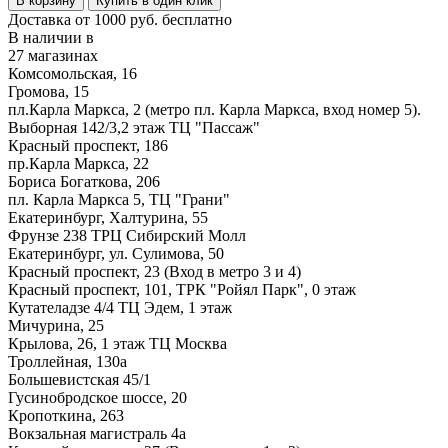
В корзину
Купить в один клик
Доставка от 1000 руб. бесплатно
В наличии в
27 магазинах
Комсомольская, 16
Громова, 15
пл.Карла Маркса, 2 (метро пл. Карла Маркса, вход номер 5).
Выборная 142/3,2 этаж ТЦ "Пассаж"
Красный проспект, 186
пр.Карла Маркса, 22
Бориса Богаткова, 206
пл. Карла Маркса 5, ТЦ "Грани"
Екатеринбург, Халтурина, 55
Фрунзе 238 ТРЦ Сибирский Молл
Екатеринбург, ул. Сулимова, 50
Красный проспект, 23 (Вход в метро 3 и 4)
Красный проспект, 101, ТРК "Ройял Парк", 0 этаж
Кутателадзе 4/4 ТЦ Эдем, 1 этаж
Мичурина, 25
Крылова, 26, 1 этаж ТЦ Москва
Троллейная, 130а
Большевистская 45/1
Гусинобродское шоссе, 20
Кропоткина, 263
Вокзальная магистраль 4а