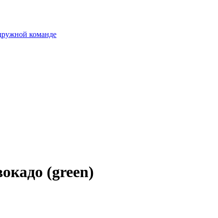
 дружной команде
вокадо (green)