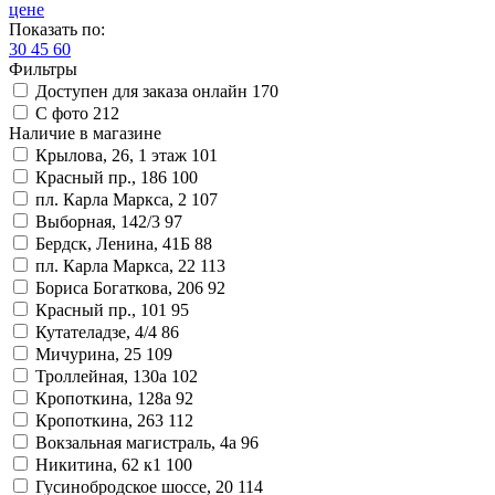
цене
Показать по:
30
45
60
Фильтры
Доступен для заказа онлайн
170
С фото
212
Наличие в магазине
Крылова, 26, 1 этаж
101
Красный пр., 186
100
пл. Карла Маркса, 2
107
Выборная, 142/3
97
Бердск, Ленина, 41Б
88
пл. Карла Маркса, 22
113
Бориса Богаткова, 206
92
Красный пр., 101
95
Кутателадзе, 4/4
86
Мичурина, 25
109
Троллейная, 130а
102
Кропоткина, 128а
92
Кропоткина, 263
112
Вокзальная магистраль, 4а
96
Никитина, 62 к1
100
Гусинобродское шоссе, 20
114