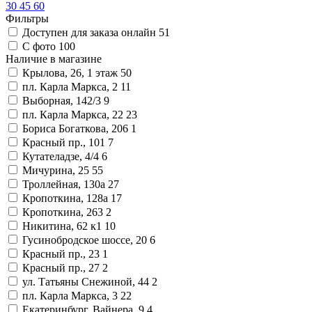
30
45
60
Фильтры
Доступен для заказа онлайн
51
С фото
100
Наличие в магазине
Крылова, 26, 1 этаж
50
пл. Карла Маркса, 2
11
Выборная, 142/3
9
пл. Карла Маркса, 22
23
Бориса Богаткова, 206
1
Красный пр., 101
7
Кутателадзе, 4/4
6
Мичурина, 25
55
Троллейная, 130а
27
Кропоткина, 128а
17
Кропоткина, 263
2
Никитина, 62 к1
10
Гусинобродское шоссе, 20
6
Красный пр., 23
1
Красный пр., 27
2
ул. Татьяны Снежиной, 44
2
пл. Карла Маркса, 3
22
Екатеринбург, Вайнера, 9
4