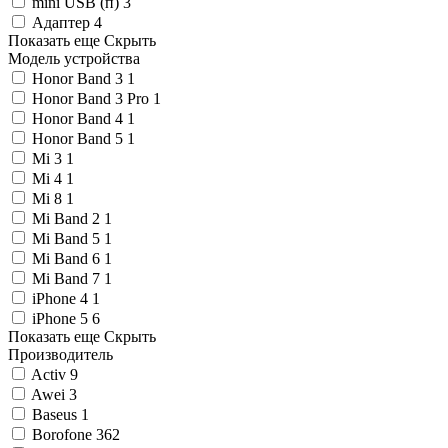
mini USB (п)
3
Адаптер
4
Показать еще
Скрыть
Модель устройства
Honor Band 3
1
Honor Band 3 Pro
1
Honor Band 4
1
Honor Band 5
1
Mi 3
1
Mi 4
1
Mi 8
1
Mi Band 2
1
Mi Band 5
1
Mi Band 6
1
Mi Band 7
1
iPhone 4
1
iPhone 5
6
Показать еще
Скрыть
Производитель
Activ
9
Awei
3
Baseus
1
Borofone
362