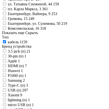
ул. Татьяны Снежиной, 44
159
пл. Карла Маркса, 3
361
Екатеринбург, Вайнера, 9
253
Громова, 15
249
Екатеринбург, ул. Сулимова, 50
219
Комсомольская, 16
318
Показать еще
Скрыть
Тип
кабель
1159
Бренд устройства
3.5 jack (п)
21
30-pin (п)
1
Apple
1
HDMI (п)
7
Huawei
1
P1000 (п)
1
Samsung
2
Type-C (п)
3
USB (п)
297
Xiaomi
9
lightning (п)
1
micro USB (п)
1