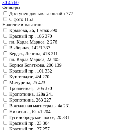
30
45
60
Фильтры
Доступен для заказа онлайн
777
С фото
1153
Наличие в магазине
Крылова, 26, 1 этаж
390
Красный пр., 186
370
пл. Карла Маркса, 2
276
Выборная, 142/3
337
Бердск, Ленина, 41Б
211
пл. Карла Маркса, 22
405
Бориса Богаткова, 206
139
Красный пр., 101
332
Кутателадзе, 4/4
270
Мичурина, 25
423
Троллейная, 130а
370
Кропоткина, 128а
241
Кропоткина, 263
227
Вокзальная магистраль, 4а
231
Никитина, 62 к1
204
Гусинобродское шоссе, 20
331
Красный пр., 23
304
Красный пр., 27
257