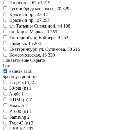
Никитина, 62 к1
219
Гусинобродское шоссе, 20
329
Красный пр., 23
315
Красный пр., 27
257
ул. Татьяны Снежиной, 44
188
пл. Карла Маркса, 3
359
Екатеринбург, Вайнера, 9
253
Громова, 15
264
Екатеринбург, ул. Сулимова, 50
216
Комсомольская, 16
330
Показать еще
Скрыть
Тип
кабель
1158
Бренд устройства
3.5 jack (п)
21
30-pin (п)
1
Apple
1
HDMI (п)
7
Huawei
1
P1000 (п)
1
Samsung
2
Type-C (п)
3
USB (п)
297