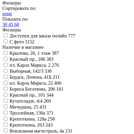
Фильтры
Сортировать по:
цене
Показать по:
30
45
60
Фильтры
Доступен для заказа онлайн
777
С фото
1152
Наличие в магазине
Крылова, 26, 1 этаж
387
Красный пр., 186
383
пл. Карла Маркса, 2
276
Выборная, 142/3
336
Бердск, Ленина, 41Б
211
пл. Карла Маркса, 22
406
Бориса Богаткова, 206
161
Красный пр., 101
344
Кутателадзе, 4/4
269
Мичурина, 25
431
Троллейная, 130а
371
Кропоткина, 128а
258
Кропоткина, 263
243
Вокзальная магистраль, 4а
231