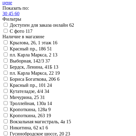
цене
Показать по:
30
45
60
Фильтры
Доступен для заказа онлайн
62
С фото
117
Наличие в магазине
Крылова, 26, 1 этаж
16
Красный пр., 186
51
пл. Карла Маркса, 2
13
Выборная, 142/3
37
Бердск, Ленина, 41Б
13
пл. Карла Маркса, 22
19
Бориса Богаткова, 206
6
Красный пр., 101
24
Кутателадзе, 4/4
34
Мичурина, 25
31
Троллейная, 130а
14
Кропоткина, 128а
9
Кропоткина, 263
19
Вокзальная магистраль, 4а
15
Никитина, 62 к1
6
Гусинобродское шоссе, 20
23