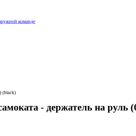
 дружной команде
 (black)
амоката - держатель на руль (0