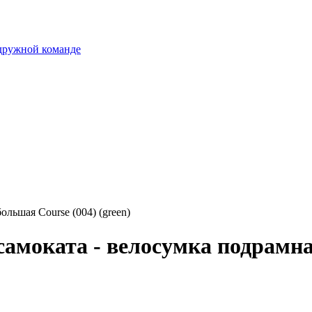
 дружной команде
льшая Course (004) (green)
самоката - велосумка подрамна