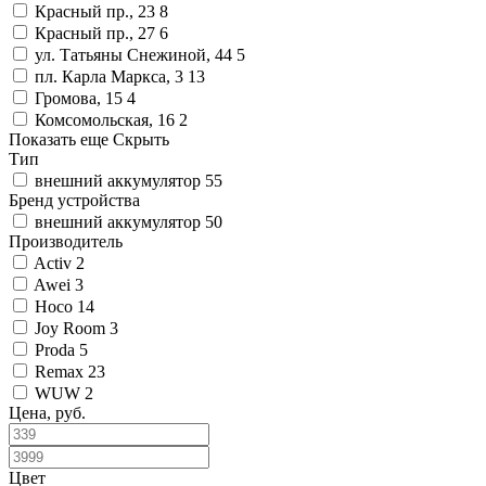
Красный пр., 23
8
Красный пр., 27
6
ул. Татьяны Снежиной, 44
5
пл. Карла Маркса, 3
13
Громова, 15
4
Комсомольская, 16
2
Показать еще
Скрыть
Тип
внешний аккумулятор
55
Бренд устройства
внешний аккумулятор
50
Производитель
Activ
2
Awei
3
Hoco
14
Joy Room
3
Proda
5
Remax
23
WUW
2
Цена, руб.
Цвет