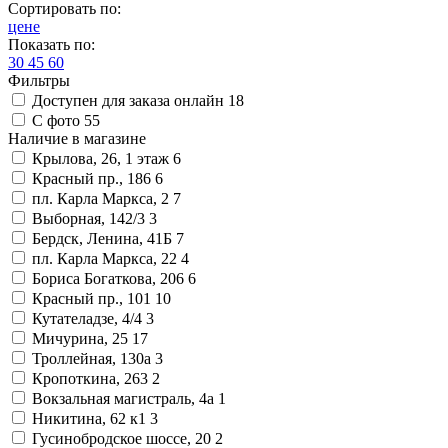
Сортировать по:
цене
Показать по:
30
45
60
Фильтры
Доступен для заказа онлайн
18
С фото
55
Наличие в магазине
Крылова, 26, 1 этаж
6
Красный пр., 186
6
пл. Карла Маркса, 2
7
Выборная, 142/3
3
Бердск, Ленина, 41Б
7
пл. Карла Маркса, 22
4
Бориса Богаткова, 206
6
Красный пр., 101
10
Кутателадзе, 4/4
3
Мичурина, 25
17
Троллейная, 130а
3
Кропоткина, 263
2
Вокзальная магистраль, 4а
1
Никитина, 62 к1
3
Гусинобродское шоссе, 20
2