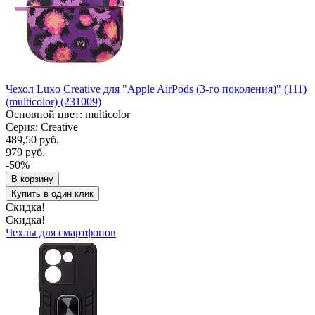
Чехол Luxo Creative для "Apple AirPods (3-го поколения)" (111)
(multicolor) (231009)
Основной цвет: multicolor
Серия: Creative
489,50 руб.
979 руб.
-50%
В корзину
Купить в один клик
Скидка!
Скидка!
Чехлы для смартфонов