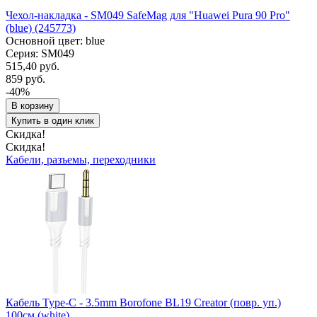
Чехол-накладка - SM049 SafeMag для "Huawei Pura 90 Pro"
(blue) (245773)
Основной цвет: blue
Серия: SM049
515,40 руб.
859 руб.
-40%
В корзину
Купить в один клик
Скидка!
Скидка!
Кабели, разъемы, переходники
Кабель Type-C - 3.5mm Borofone BL19 Creator (повр. уп.)
100см (white)