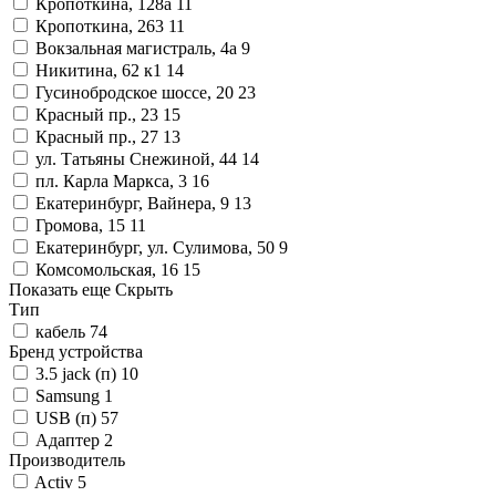
Кропоткина, 128а
11
Кропоткина, 263
11
Вокзальная магистраль, 4а
9
Никитина, 62 к1
14
Гусинобродское шоссе, 20
23
Красный пр., 23
15
Красный пр., 27
13
ул. Татьяны Снежиной, 44
14
пл. Карла Маркса, 3
16
Екатеринбург, Вайнера, 9
13
Громова, 15
11
Екатеринбург, ул. Сулимова, 50
9
Комсомольская, 16
15
Показать еще
Скрыть
Тип
кабель
74
Бренд устройства
3.5 jack (п)
10
Samsung
1
USB (п)
57
Адаптер
2
Производитель
Activ
5