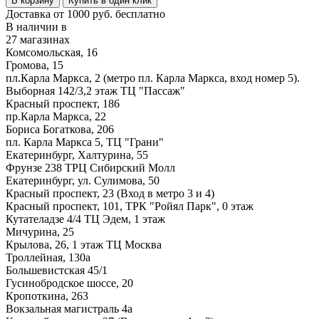
В корзину
Купить в один клик
Доставка от 1000 руб. бесплатно
В наличии в
27 магазинах
Комсомольская, 16
Громова, 15
пл.Карла Маркса, 2 (метро пл. Карла Маркса, вход номер 5).
Выборная 142/3,2 этаж ТЦ "Пассаж"
Красный проспект, 186
пр.Карла Маркса, 22
Бориса Богаткова, 206
пл. Карла Маркса 5, ТЦ "Грани"
Екатеринбург, Халтурина, 55
Фрунзе 238 ТРЦ Сибирский Молл
Екатеринбург, ул. Сулимова, 50
Красный проспект, 23 (Вход в метро 3 и 4)
Красный проспект, 101, ТРК "Ройял Парк", 0 этаж
Кутателадзе 4/4 ТЦ Эдем, 1 этаж
Мичурина, 25
Крылова, 26, 1 этаж ТЦ Москва
Троллейная, 130а
Большевистская 45/1
Гусинобродское шоссе, 20
Кропоткина, 263
Вокзальная магистраль 4а