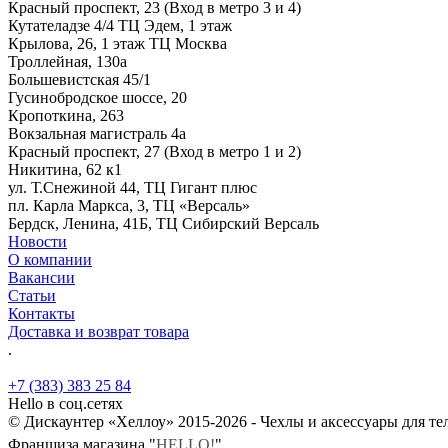
Красный проспект, 23 (Вход в метро 3 и 4)
Кутателадзе 4/4 ТЦ Эдем, 1 этаж
Крылова, 26, 1 этаж ТЦ Москва
Троллейная, 130а
Большевистская 45/1
Гусинобродское шоссе, 20
Кропоткина, 263
Вокзальная магистраль 4а
Красный проспект, 27 (Вход в метро 1 и 2)
Никитина, 62 к1
ул. Т.Снежиной 44, ТЦ Гигант плюс
пл. Карла Маркса, 3, ТЦ «Версаль»
Бердск, Ленина, 41Б, ТЦ Сибирский Версаль
Новости
О компании
Вакансии
Статьи
Контакты
Доставка и возврат товара
.
+7 (383) 383 25 84
Hello в соц.сетях
© Дискаунтер «Хеллоу» 2015-2026 - Чехлы и аксессуары для т
Франшиза магазина "
HELLO!
"