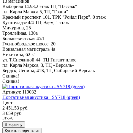
13 магазинов
Выборная 142/3,2 этаж ТЦ "Пассаж"
пл. Карла Маркса 5, ТЦ "Грани"
Красный проспект, 101, ТРК "Ройял Парк", 0 этаж
Кутателадзе 4/4 ТЦ Эдем, 1 этаж
Мичурина, 25
Троллейная, 130а
Большевистская 45/1
Гусинобродское шоссе, 20
Вокзальная магистраль 4а
Никитина, 62 к1
ул. Т.Снежиной 44, ТЦ Гигант плюс
пл. Карла Маркса, 3, ТЦ «Версаль»
Бердск, Ленина, 41Б, ТЦ Сибирский Версаль
Скидка!
Скидка!
Артикул: 119032
Портативная акустика - SY718 (green)
Цвет
2 451,53 руб.
3 659 руб.
-33%
В корзину
Купить в один клик