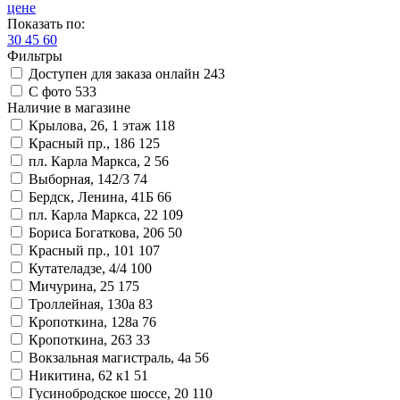
цене
Показать по:
30
45
60
Фильтры
Доступен для заказа онлайн
243
С фото
533
Наличие в магазине
Крылова, 26, 1 этаж
118
Красный пр., 186
125
пл. Карла Маркса, 2
56
Выборная, 142/3
74
Бердск, Ленина, 41Б
66
пл. Карла Маркса, 22
109
Бориса Богаткова, 206
50
Красный пр., 101
107
Кутателадзе, 4/4
100
Мичурина, 25
175
Троллейная, 130а
83
Кропоткина, 128а
76
Кропоткина, 263
33
Вокзальная магистраль, 4а
56
Никитина, 62 к1
51
Гусинобродское шоссе, 20
110