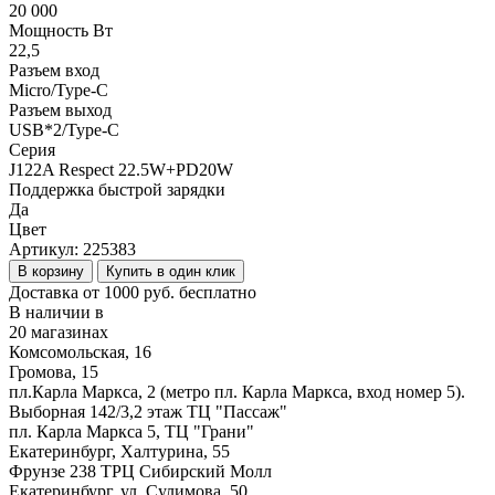
20 000
Мощность Вт
22,5
Разъем вход
Micro/Type-C
Разъем выход
USB*2/Type-C
Серия
J122A Respect 22.5W+PD20W
Поддержка быстрой зарядки
Да
Цвет
Артикул:
225383
В корзину
Купить в один клик
Доставка от 1000 руб. бесплатно
В наличии в
20 магазинах
Комсомольская, 16
Громова, 15
пл.Карла Маркса, 2 (метро пл. Карла Маркса, вход номер 5).
Выборная 142/3,2 этаж ТЦ "Пассаж"
пл. Карла Маркса 5, ТЦ "Грани"
Екатеринбург, Халтурина, 55
Фрунзе 238 ТРЦ Сибирский Молл
Екатеринбург, ул. Сулимова, 50