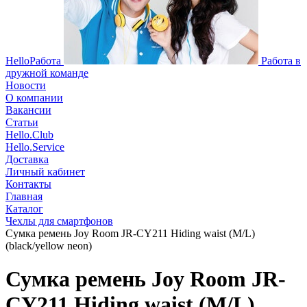
HelloРабота
Работа в
дружной команде
Новости
О компании
Вакансии
Статьи
Hello.Club
Hello.Service
Доставка
Личный кабинет
Контакты
Главная
Каталог
Чехлы для смартфонов
Сумка ремень Joy Room JR-CY211 Hiding waist (M/L)
(black/yellow neon)
Сумка ремень Joy Room JR-
CY211 Hiding waist (M/L)