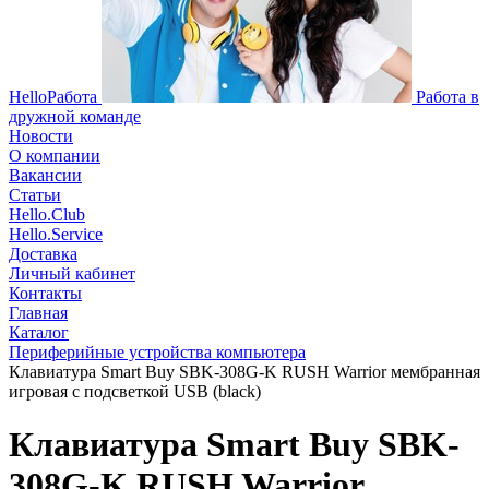
HelloРабота
Работа в
дружной команде
Новости
О компании
Вакансии
Статьи
Hello.Club
Hello.Service
Доставка
Личный кабинет
Контакты
Главная
Каталог
Периферийные устройства компьютера
Клавиатура Smart Buy SBK-308G-K RUSH Warrior мембранная
игровая с подсветкой USB (black)
Клавиатура Smart Buy SBK-
308G-K RUSH Warrior