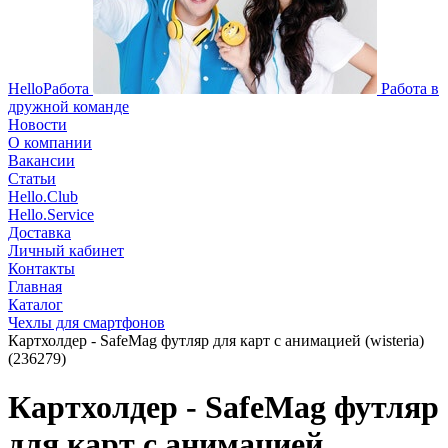
HelloРабота
Работа в
дружной команде
Новости
О компании
Вакансии
Статьи
Hello.Club
Hello.Service
Доставка
Личный кабинет
Контакты
Главная
Каталог
Чехлы для смартфонов
Картхолдер - SafeMag футляр для карт с анимацией (wisteria)
(236279)
Картхолдер - SafeMag футляр
для карт с анимацией