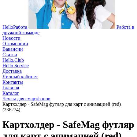
HelloРабота
Работа в
дружной команде
Новости
О компании
Вакансии
Статьи
Hello.Club
Hello.Service
Доставка
Личный кабинет
Контакты
Главная
Каталог
Чехлы для смартфонов
Картхолдер - SafeMag футляр для карт с анимацией (red)
(236274)
Картхолдер - SafeMag футляр
для карт с анимацией (red)