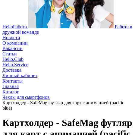
HelloРабота
Работа в
дружной команде
Новости
О компании
Вакансии
Статьи
Hello.Club
Hello.Service
Доставка
Личный кабинет
Контакты
Главная
Каталог
Чехлы для смартфонов
Картхолдер - SafeMag футляр для карт с анимацией (pacific
blue)
Картхолдер - SafeMag футляр
для карт с анимацией (pacific