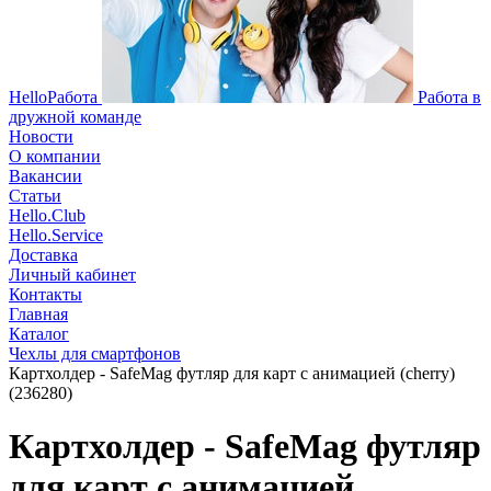
HelloРабота
Работа в
дружной команде
Новости
О компании
Вакансии
Статьи
Hello.Club
Hello.Service
Доставка
Личный кабинет
Контакты
Главная
Каталог
Чехлы для смартфонов
Картхолдер - SafeMag футляр для карт с анимацией (cherry)
(236280)
Картхолдер - SafeMag футляр
для карт с анимацией