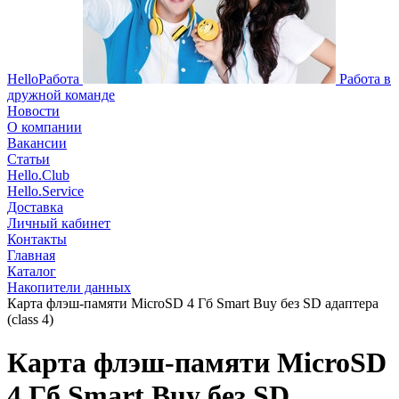
HelloРабота
Работа в
дружной команде
Новости
О компании
Вакансии
Статьи
Hello.Club
Hello.Service
Доставка
Личный кабинет
Контакты
Главная
Каталог
Накопители данных
Карта флэш-памяти MicroSD 4 Гб Smart Buy без SD адаптера
(class 4)
Карта флэш-памяти MicroSD
4 Гб Smart Buy без SD