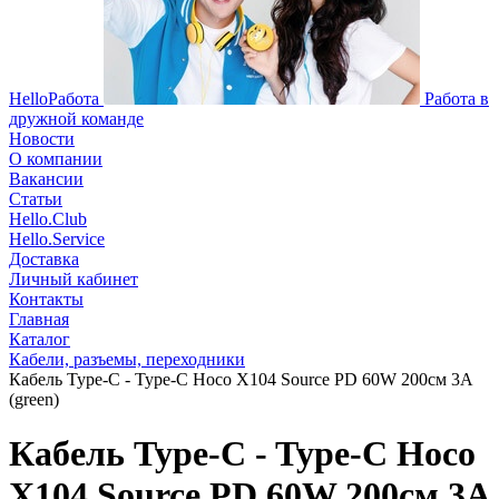
HelloРабота
Работа в
дружной команде
Новости
О компании
Вакансии
Статьи
Hello.Club
Hello.Service
Доставка
Личный кабинет
Контакты
Главная
Каталог
Кабели, разъемы, переходники
Кабель Type-C - Type-C Hoco X104 Source PD 60W 200см 3A
(green)
Кабель Type-C - Type-C Hoco
X104 Source PD 60W 200см 3A