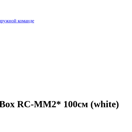
 дружной команде
Box RC-MM2* 100см (white)