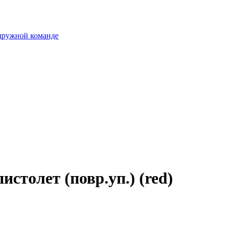
 дружной команде
столет (повр.уп.) (red)