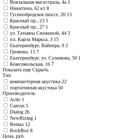
Вокзальная магистраль, 4а
1
Никитина, 62 к1
8
Гусинобродское шоссе, 20
13
Красный пр., 23
5
Красный пр., 27
1
ул. Татьяны Снежиной, 44
5
пл. Карла Маркса, 3
15
Екатеринбург, Вайнера, 9
2
Громова, 15
7
Екатеринбург, ул. Сулимова, 50
1
Комсомольская, 16
7
Показать еще
Скрыть
Тип
компьютерная акустика
22
портативная акустика
50
Производитель
Activ
1
Canvas
5
Dialog
26
NewRixing
1
Remax
12
RockBox
8
Цена, руб.