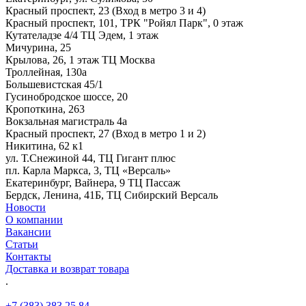
Красный проспект, 23 (Вход в метро 3 и 4)
Красный проспект, 101, ТРК "Ройял Парк", 0 этаж
Кутателадзе 4/4 ТЦ Эдем, 1 этаж
Мичурина, 25
Крылова, 26, 1 этаж ТЦ Москва
Троллейная, 130а
Большевистская 45/1
Гусинобродское шоссе, 20
Кропоткина, 263
Вокзальная магистраль 4а
Красный проспект, 27 (Вход в метро 1 и 2)
Никитина, 62 к1
ул. Т.Снежиной 44, ТЦ Гигант плюс
пл. Карла Маркса, 3, ТЦ «Версаль»
Екатеринбург, Вайнера, 9 ТЦ Пассаж
Бердск, Ленина, 41Б, ТЦ Сибирский Версаль
Новости
О компании
Вакансии
Статьи
Контакты
Доставка и возврат товара
.
+7 (383) 383 25 84