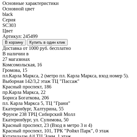
Основные характеристики
Основной цвет
black
Серия
SC303
Цвет
Артикул:
245499
В корзину
Купить в один клик
Доставка от 1000 руб. бесплатно
В наличии в
27 магазинах
Комсомольская, 16
Громова, 15
пл.Карла Маркса, 2 (метро пл. Карла Маркса, вход номер 5).
Выборная 142/3,2 этаж ТЦ "Пассаж"
Красный проспект, 186
пр.Карла Маркса, 22
Бориса Богаткова, 206
пл. Карла Маркса 5, ТЦ "Грани"
Екатеринбург, Халтурина, 55
Фрунзе 238 ТРЦ Сибирский Молл
Екатеринбург, ул. Сулимова, 50
Красный проспект, 23 (Вход в метро 3 и 4)
Красный проспект, 101, ТРК "Ройял Парк", 0 этаж
Кутателадзе 4/4 ТЦ Эдем, 1 этаж