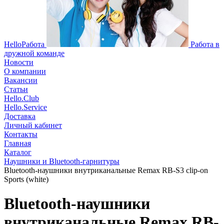
HelloРабота
Работа в
дружной команде
Новости
О компании
Вакансии
Статьи
Hello.Club
Hello.Service
Доставка
Личный кабинет
Контакты
Главная
Каталог
Наушники и Bluetooth-гарнитуры
Bluetooth-наушники внутриканальные Remax RB-S3 clip-on
Sports (white)
Bluetooth-наушники
внутриканальные Remax RB-