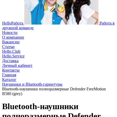
HelloРабота
Работа в
дружной команде
Новости
О компании
Вакансии
Статьи
Hello.Club
Hello.Service
Доставка
Личный кабинет
Контакты
Главная
Каталог
Наушники и Bluetooth-гарнитуры
Bluetooth-наушники полноразмерные Defender FreeMotion
B580 (grey)
Bluetooth-наушники
полноразмерные Defender