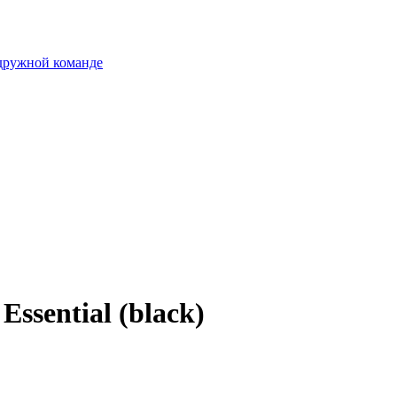
 дружной команде
ssential (black)