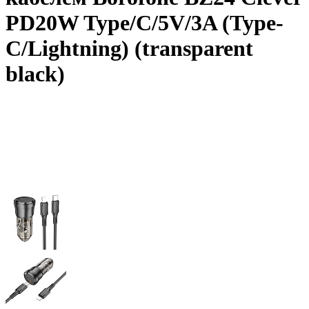
PD20W Type/C/5V/3A (Type-
C/Lightning) (transparent
black)