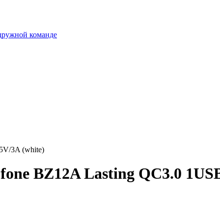
 дружной команде
V/3A (white)
one BZ12A Lasting QC3.0 1USB