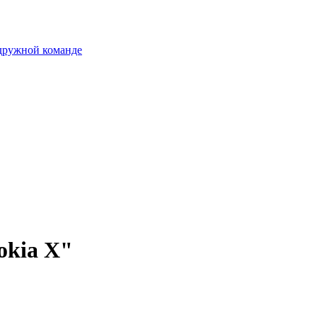
 дружной команде
okia X"