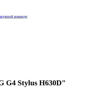
 дружной команде
G G4 Stylus H630D"