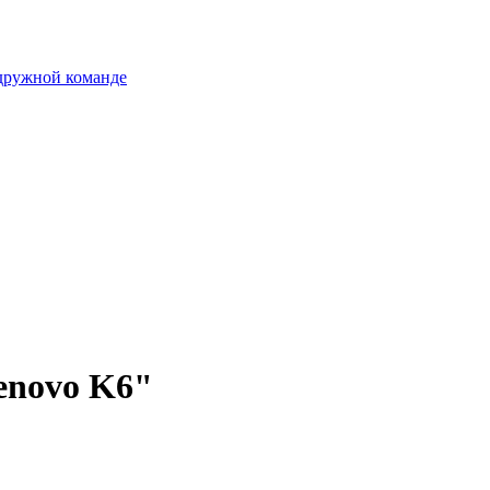
 дружной команде
enovo K6"