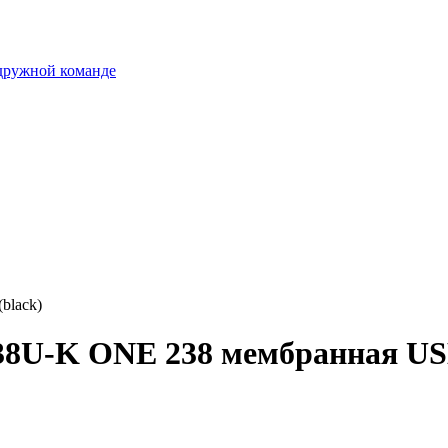
 дружной команде
black)
38U-K ONE 238 мембранная USB