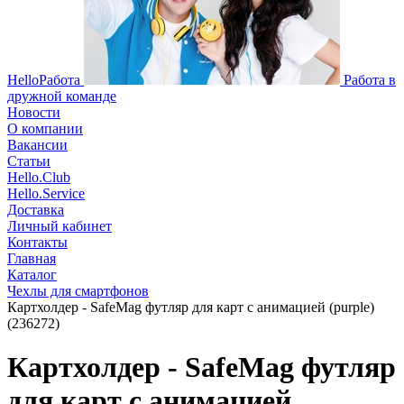
HelloРабота
Работа в
дружной команде
Новости
О компании
Вакансии
Статьи
Hello.Club
Hello.Service
Доставка
Личный кабинет
Контакты
Главная
Каталог
Чехлы для смартфонов
Картхолдер - SafeMag футляр для карт с анимацией (purple)
(236272)
Картхолдер - SafeMag футляр
для карт с анимацией