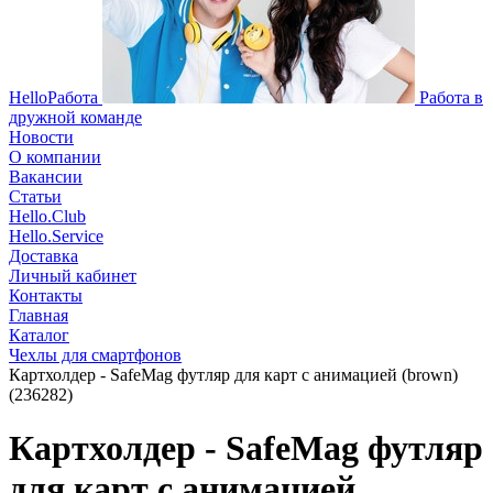
HelloРабота
Работа в
дружной команде
Новости
О компании
Вакансии
Статьи
Hello.Club
Hello.Service
Доставка
Личный кабинет
Контакты
Главная
Каталог
Чехлы для смартфонов
Картхолдер - SafeMag футляр для карт с анимацией (brown)
(236282)
Картхолдер - SafeMag футляр
для карт с анимацией