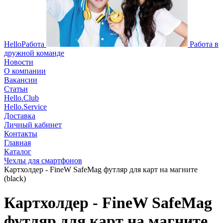
HelloРабота
Работа в
дружной команде
Новости
О компании
Вакансии
Статьи
Hello.Club
Hello.Service
Доставка
Личный кабинет
Контакты
Главная
Каталог
Чехлы для смартфонов
Картхолдер - FineW SafeMag футляр для карт на магните
(black)
Картхолдер - FineW SafeMag
футляр для карт на магните