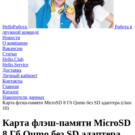
HelloРабота
Работа в
дружной команде
Новости
О компании
Вакансии
Статьи
Hello.Club
Hello.Service
Доставка
Личный кабинет
Контакты
Главная
Каталог
Накопители данных
Карта флэш-памяти MicroSD 8 Гб Qumo без SD адаптера (class
10)
Карта флэш-памяти MicroSD
8 Гб Qumo без SD адаптера