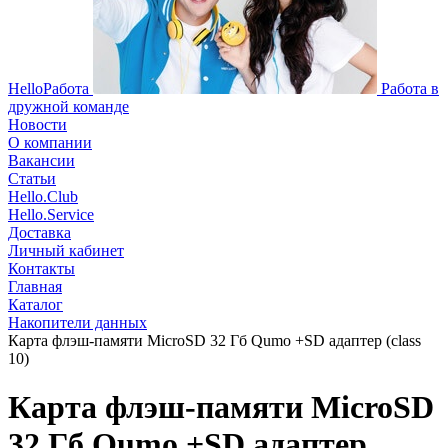
HelloРабота
Работа в
дружной команде
Новости
О компании
Вакансии
Статьи
Hello.Club
Hello.Service
Доставка
Личный кабинет
Контакты
Главная
Каталог
Накопители данных
Карта флэш-памяти MicroSD 32 Гб Qumo +SD адаптер (class
10)
Карта флэш-памяти MicroSD
32 Гб Qumo +SD адаптер